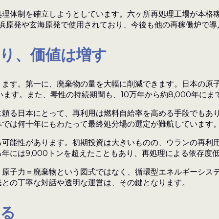
理体制を確立しようとしています。六ヶ所再処理工場が本格稼
高浜原発や玄海原発で使用されており、今後も他の再稼働炉で導
り、価値は増す
ります。第一に、廃棄物の量を大幅に削減できます。日本の原
います。また、毒性の持続期間も、10万年から約8,000年に
に頼る日本にとって、再利用は燃料自給率を高める手段でもあ
本では何十年にもわたって最終処分場の選定が難航しています
る可能性があります。初期投資は大きいものの、ウランの再利
年には9,000トンを超えたこともあり、再処理による依存度
。原子力＝廃棄物という図式ではなく、循環型エネルギーシス
民との丁寧な対話や透明な運営は、その鍵となります。
ある